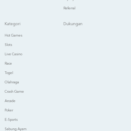
Referral
Kategori
Dukungan
Hot Games
Slots
Live Casino
Race
Togel
Olahraga
Crash Game
Arcade
Poker
E-Sports
Sabung Ayam