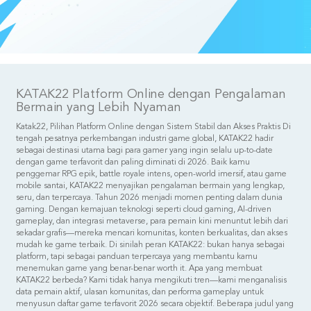
KATAK22 Platform Online dengan Pengalaman
Bermain yang Lebih Nyaman
Katak22, Pilihan Platform Online dengan Sistem Stabil dan Akses Praktis Di
tengah pesatnya perkembangan industri game global, KATAK22 hadir
sebagai destinasi utama bagi para gamer yang ingin selalu up-to-date
dengan game terfavorit dan paling diminati di 2026. Baik kamu
penggemar RPG epik, battle royale intens, open-world imersif, atau game
mobile santai, KATAK22 menyajikan pengalaman bermain yang lengkap,
seru, dan terpercaya. Tahun 2026 menjadi momen penting dalam dunia
gaming. Dengan kemajuan teknologi seperti cloud gaming, AI-driven
gameplay, dan integrasi metaverse, para pemain kini menuntut lebih dari
sekadar grafis—mereka mencari komunitas, konten berkualitas, dan akses
mudah ke game terbaik. Di sinilah peran KATAK22: bukan hanya sebagai
platform, tapi sebagai panduan terpercaya yang membantu kamu
menemukan game yang benar-benar worth it. Apa yang membuat
KATAK22 berbeda? Kami tidak hanya mengikuti tren—kami menganalisis
data pemain aktif, ulasan komunitas, dan performa gameplay untuk
menyusun daftar game terfavorit 2026 secara objektif. Beberapa judul yang