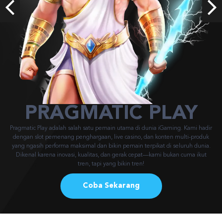
IDR
428,580.00
Previous
Ne
Gates of Olympus Super Scatter
ahmadse****h
IDR
411,320.00
hadir
oduk
nia.
kut