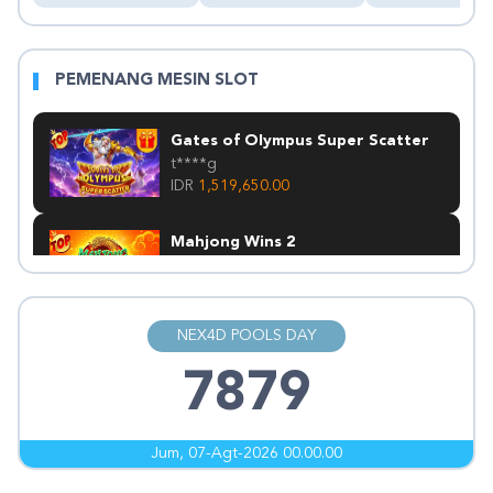
PEMENANG MESIN SLOT
Gates of Olympus Super Scatter
t****g
IDR
1,519,650.00
Mahjong Wins 2
re****3
IDR
648,800.00
NEX4D POOLS DAY
Gates of Olympus 1000
riki****5
7879
IDR
629,000.00
Gates of Olympus Super Scatter
Jum, 07-Agt-2026 00.00.00
ahmadse****h
IDR
505,090.00