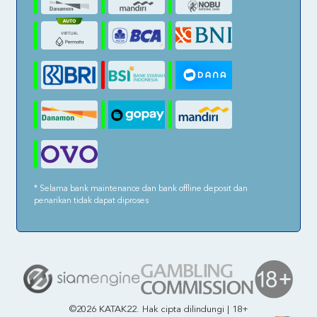
* Selama bank maintenance dan bank offline deposit dan
penarikan tidak dapat diproses
©2026 KATAK22. Hak cipta dilindungi | 18+