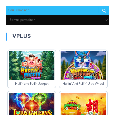
VPLUS
Huffin'and Puffin'Jackpot
Huffin’ And Puffin’ Ultra Wheel