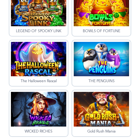
LEGEND OF SPOOKY LINK
BOWLS OF FORTUNE
The Halloween Rascal
THE PENGUINS
WICKED RICHES
Gold Rush Mania