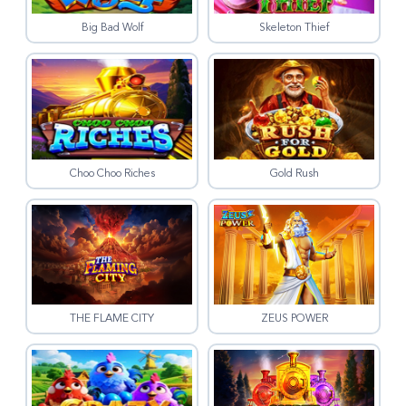
Big Bad Wolf
Skeleton Thief
Choo Choo Riches
Gold Rush
THE FLAME CITY
ZEUS POWER