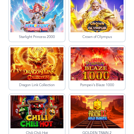
Starlight Princess 2000
Crown of Olympus
Dragon Link Collection
Pompeii’s Blaze 1000
Chili Chili Hot
GOLDEN TRAIN 2