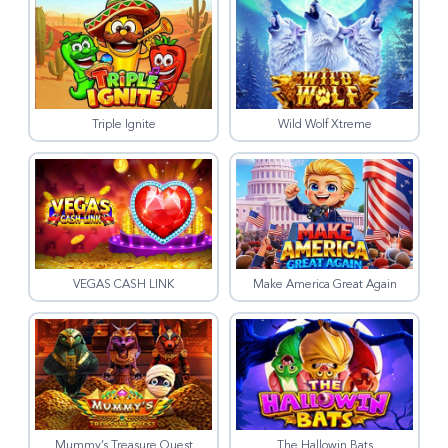
Triple Ignite
Wild Wolf Xtreme
VEGAS CASH LINK
Make America Great Again
Mummy’s Treasure Quest
The Hallowin Bats