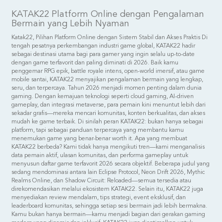
KATAK22 Platform Online dengan Pengalaman
Bermain yang Lebih Nyaman
Katak22, Pilihan Platform Online dengan Sistem Stabil dan Akses Praktis Di
tengah pesatnya perkembangan industri game global, KATAK22 hadir
sebagai destinasi utama bagi para gamer yang ingin selalu up-to-date
dengan game terfavorit dan paling diminati di 2026. Baik kamu
penggemar RPG epik, battle royale intens, open-world imersif, atau game
mobile santai, KATAK22 menyajikan pengalaman bermain yang lengkap,
seru, dan terpercaya. Tahun 2026 menjadi momen penting dalam dunia
gaming. Dengan kemajuan teknologi seperti cloud gaming, AI-driven
gameplay, dan integrasi metaverse, para pemain kini menuntut lebih dari
sekadar grafis—mereka mencari komunitas, konten berkualitas, dan akses
mudah ke game terbaik. Di sinilah peran KATAK22: bukan hanya sebagai
platform, tapi sebagai panduan terpercaya yang membantu kamu
menemukan game yang benar-benar worth it. Apa yang membuat
KATAK22 berbeda? Kami tidak hanya mengikuti tren—kami menganalisis
data pemain aktif, ulasan komunitas, dan performa gameplay untuk
menyusun daftar game terfavorit 2026 secara objektif. Beberapa judul yang
sedang mendominasi antara lain Eclipse Protocol, Neon Drift 2026, Mythic
Realms Online, dan Shadow Circuit: Reloaded—semua tersedia atau
direkomendasikan melalui ekosistem KATAK22. Selain itu, KATAK22 juga
menyediakan review mendalam, tips strategi, event eksklusif, dan
leaderboard komunitas, sehingga setiap sesi bermain jadi lebih bermakna.
Kamu bukan hanya bermain—kamu menjadi bagian dari gerakan gaming