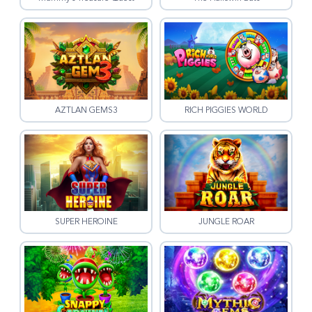
AZTLAN GEMS3
RICH PIGGIES WORLD
SUPER HEROINE
JUNGLE ROAR