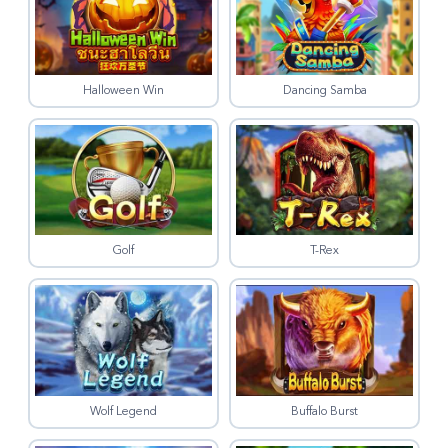
Halloween Win
Dancing Samba
Golf
T-Rex
Wolf Legend
Buffalo Burst