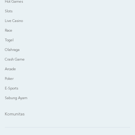
Hot Games
Slots
Live Casino
Race
Togel
Olahraga
Crash Game
Arcade
Poker
E-Sports
Sabung Ayam
Komunitas