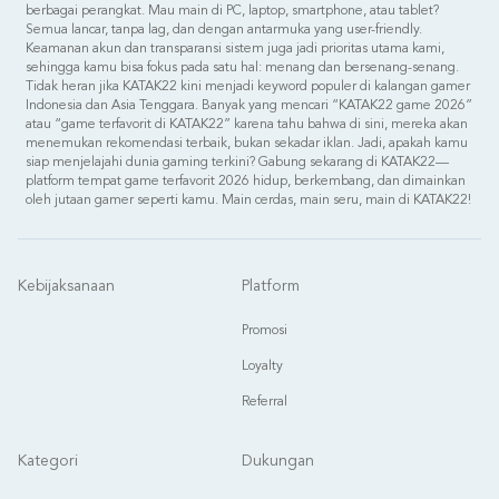
berbagai perangkat. Mau main di PC, laptop, smartphone, atau tablet?
Semua lancar, tanpa lag, dan dengan antarmuka yang user-friendly.
Keamanan akun dan transparansi sistem juga jadi prioritas utama kami,
sehingga kamu bisa fokus pada satu hal: menang dan bersenang-senang.
Tidak heran jika KATAK22 kini menjadi keyword populer di kalangan gamer
Indonesia dan Asia Tenggara. Banyak yang mencari “KATAK22 game 2026”
atau “game terfavorit di KATAK22” karena tahu bahwa di sini, mereka akan
menemukan rekomendasi terbaik, bukan sekadar iklan. Jadi, apakah kamu
siap menjelajahi dunia gaming terkini? Gabung sekarang di KATAK22—
platform tempat game terfavorit 2026 hidup, berkembang, dan dimainkan
oleh jutaan gamer seperti kamu. Main cerdas, main seru, main di KATAK22!
Kebijaksanaan
Platform
Promosi
Loyalty
Referral
Kategori
Dukungan