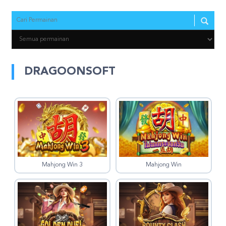
DRAGOONSOFT
Mahjong Win 3
Mahjong Win