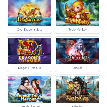
Over Dragon's Gate
Triple Monkey
Dragon's Treasure
Dracula
Immortal Heroes
Pirate King