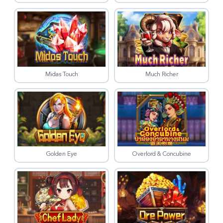
Midas Touch
Much Richer
Golden Eye
Overlord & Concubine