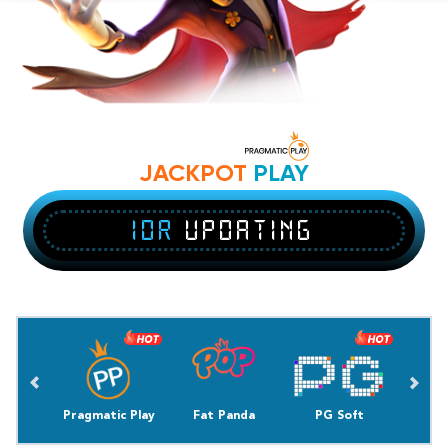
JACKPOT
PLAY
IDR
UPDATING
Pragmatic Play
Fat Panda
PG Soft
Slot