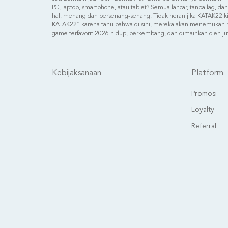
PC, laptop, smartphone, atau tablet? Semua lancar, tanpa lag, d
hal: menang dan bersenang-senang. Tidak heran jika KATAK22 k
KATAK22” karena tahu bahwa di sini, mereka akan menemukan re
game terfavorit 2026 hidup, berkembang, dan dimainkan oleh ju
Kebijaksanaan
Platform
Promosi
Loyalty
Referral