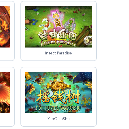
Insect Paradise
YaoQianShu