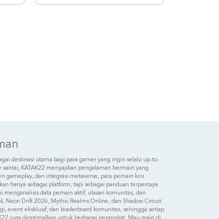
aman
gai destinasi utama bagi para gamer yang ingin selalu up-to-
bile santai, KATAK22 menyajikan pengalaman bermain yang
n gameplay, dan integrasi metaverse, para pemain kini
kan hanya sebagai platform, tapi sebagai panduan terpercaya
nganalisis data pemain aktif, ulasan komunitas, dan
l, Neon Drift 2026, Mythic Realms Online, dan Shadow Circuit:
 event eksklusif, dan leaderboard komunitas, sehingga setiap
22 juga dioptimalkan untuk berbagai perangkat. Mau main di