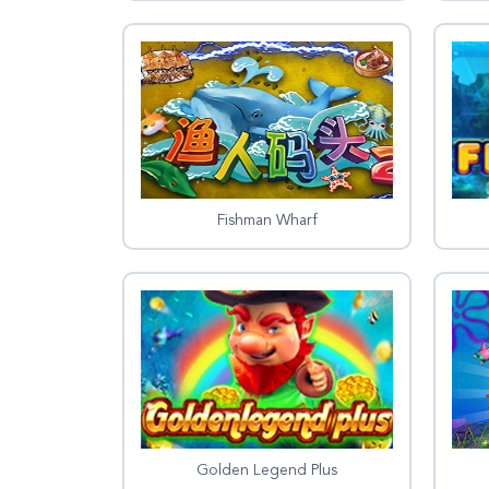
Fishman Wharf
Golden Legend Plus