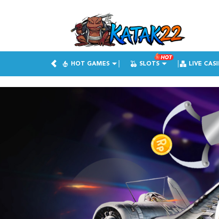
HOT GAMES
SLOTS
LIVE CAS