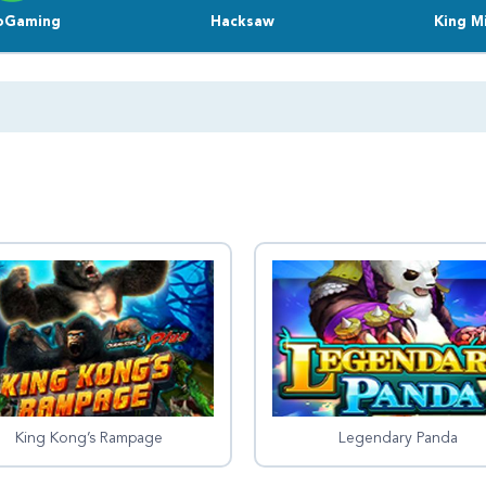
oGaming
Hacksaw
King M
King Kong’s Rampage
Legendary Panda