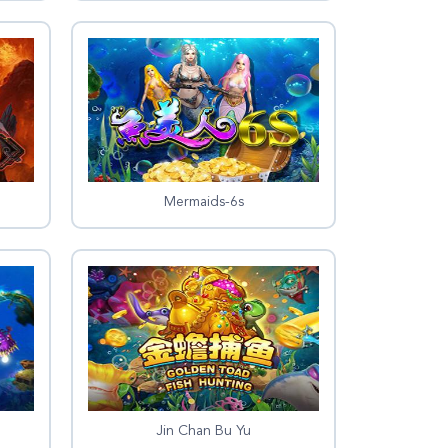
Mermaids-6s
Jin Chan Bu Yu