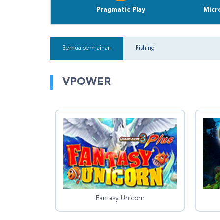
Pragmatic Play
Micr
Semua permainan
Fishing
VPOWER
Fantasy Unicorn