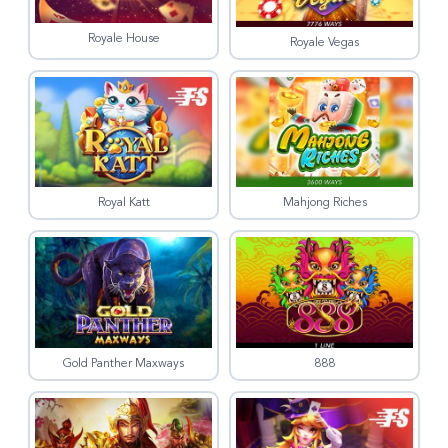
Royale House
Royale Vegas
Royal Katt
Mahjong Riches
Gold Panther Maxways
888