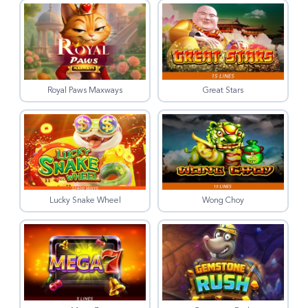
Royal Paws Maxways
Great Stars
Lucky Snake Wheel
Wong Choy