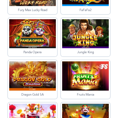
Fury Max Lucky Road
FaFaFa2
Panda Opera
Jungle King
Dragon Gold SA
Fruits Mania