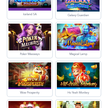
Iceland SA
Galaxy Guardian
Poker Maxways
Magical Lamp
Wow Prosperity
Ho Yeah Monkey