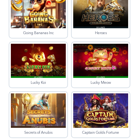
Going Bananas Inc
Heroes
Lucky Koi
Lucky Meow
Secrets of Anubis
Captain Golds Fortune