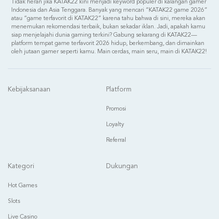
Tidak heran jika KATAK22 kini menjadi keyword populer di kalangan gamer
Indonesia dan Asia Tenggara. Banyak yang mencari “KATAK22 game 2026”
atau “game terfavorit di KATAK22” karena tahu bahwa di sini, mereka akan
menemukan rekomendasi terbaik, bukan sekadar iklan. Jadi, apakah kamu
siap menjelajahi dunia gaming terkini? Gabung sekarang di KATAK22—
platform tempat game terfavorit 2026 hidup, berkembang, dan dimainkan
oleh jutaan gamer seperti kamu. Main cerdas, main seru, main di KATAK22!
Kebijaksanaan
Platform
Promosi
Loyalty
Referral
Kategori
Dukungan
Hot Games
Slots
Live Casino