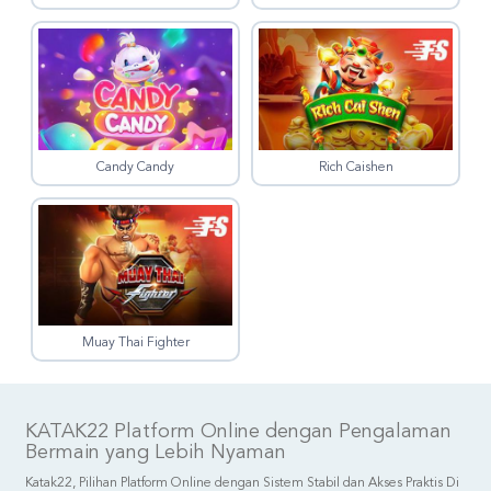
Candy Candy
Rich Caishen
Muay Thai Fighter
KATAK22 Platform Online dengan Pengalaman
Bermain yang Lebih Nyaman
Katak22, Pilihan Platform Online dengan Sistem Stabil dan Akses Praktis Di