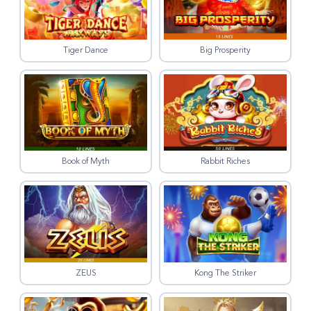
Tiger Dance
Big Prosperity
Book of Myth
Rabbit Riches
ZEUS
Kong The Striker