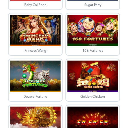
Baby Cai Shen
Sugar Party
Princess Wang
168 Fortunes
Double Fortune
Golden Chicken