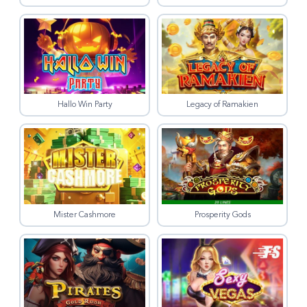
Hallo Win Party
Legacy of Ramakien
Mister Cashmore
Prosperity Gods