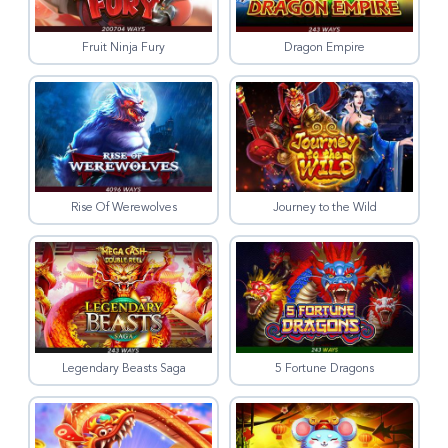
Fruit Ninja Fury
Dragon Empire
Rise Of Werewolves
Journey to the Wild
Legendary Beasts Saga
5 Fortune Dragons