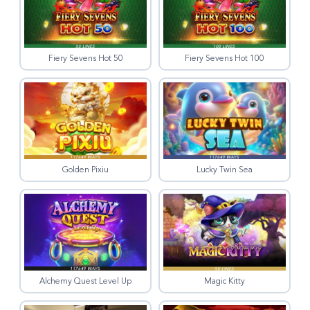
Fiery Sevens Hot 50
Fiery Sevens Hot 100
Golden Pixiu
Lucky Twin Sea
Alchemy Quest Level Up
Magic Kitty