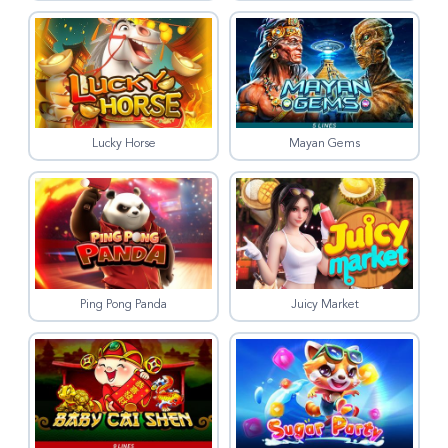
Lucky Horse
Mayan Gems
Ping Pong Panda
Juicy Market